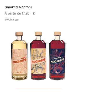
Smoked Negroni
Prix promotionnel
À partir de
17,95 €
TVA Incluse
Taste the Negroni's - 3x37,5cl
Prix
49,95 €