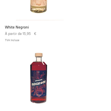
White Negroni
Prix promotionnel
À partir de
15,95 €
TVA Incluse