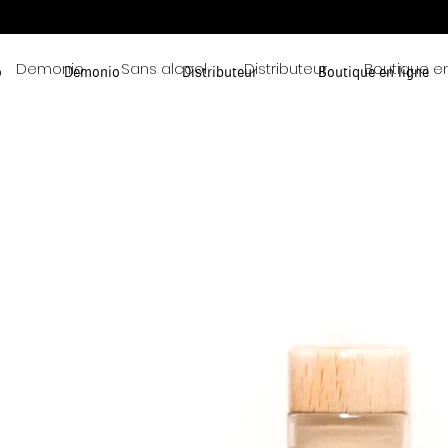
Demonio
Sans alcool
Distributeur
Boutique en
o
Demonio
Distributeur
Boutique en ligne