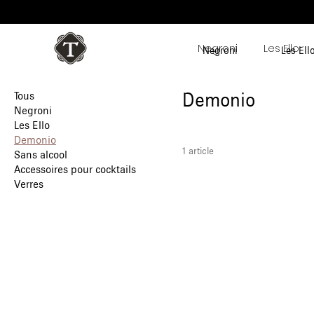
Negroni
Les Ello
Negroni
Les Ell
Demonio
Tous
Negroni
Les Ello
Demonio
1 article
Sans alcool
Accessoires pour cocktails
Verres