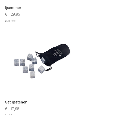
Ijsemmer
Prijs
€ 29,95
incl.Btw
Set ijsstenen
Prijs
€ 17,95