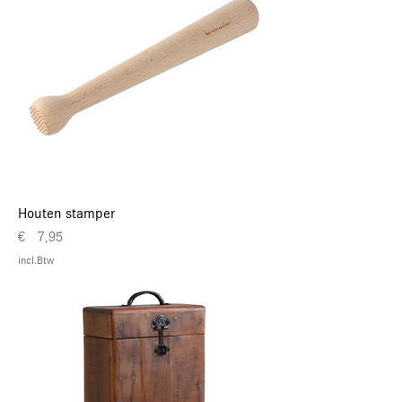
Houten stamper
Prijs
€ 7,95
incl.Btw