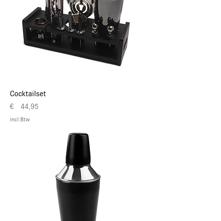
Cocktailset
Prijs
€ 44,95
incl.Btw