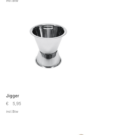
incl.Btw
Jigger
Prijs
€ 5,95
incl.Btw