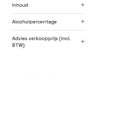
Inhoud
37,5cl
Alcoholpercentage
25,0% Vol.
Advies verkoopprijs (incl.
BTW)
Horeca: 17,10 EUR
Particulier: 19,95 EUR
Alcoholmisbruik schaadt de gezondheid.
Schrijf je in voor de nieuwsbrief van
Toost