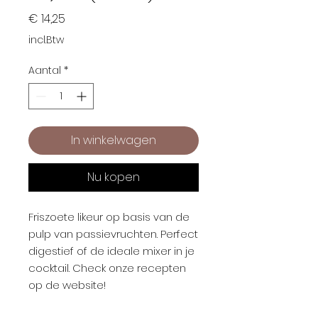
Prijs
€ 14,25
incl.Btw
Aantal
*
In winkelwagen
Nu kopen
Friszoete likeur op basis van de
pulp van passievruchten. Perfect
digestief of de ideale mixer in je
cocktail. Check onze recepten
op de website!