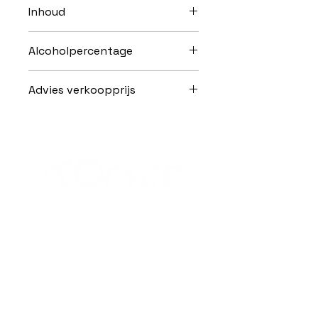
Inhoud
100cl
Alcoholpercentage
25,0% Vol.
Advies verkoopprijs
Horeca: 35,88 EUR (ex. BTW)
Horeca: 43,41 EUR (incl. BTW)
Alcoholmisbruik schaadt de gezondheid.
Schrijf je in voor de nieuwsbrief van
Toost