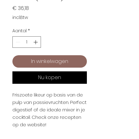
Prijs
€ 36,18
incl.Btw
Aantal
*
In winkelwagen
Nu kopen
Friszoete likeur op basis van de
pulp van passievruchten. Perfect
digestief of de ideale mixer in je
cocktail. Check onze recepten
op de website!